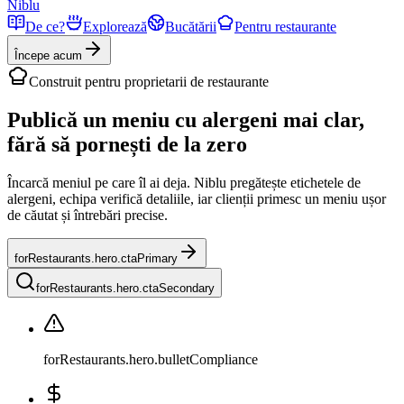
Niblu
De ce?
Explorează
Bucătării
Pentru restaurante
Începe acum
Construit pentru proprietarii de restaurante
Publică un
meniu cu alergeni
mai clar,
fără să pornești de la zero
Încarcă meniul pe care îl ai deja. Niblu pregătește etichetele de
alergeni, echipa verifică detaliile, iar clienții primesc un meniu ușor
de căutat și întrebări precise.
forRestaurants.hero.ctaPrimary
forRestaurants.hero.ctaSecondary
forRestaurants.hero.bulletCompliance