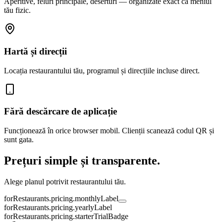
Aperitive, feluri principale, deserturi — organizate exact ca meniul
tău fizic.
Hartă și direcții
Locația restaurantului tău, programul și direcțiile incluse direct.
Fără descărcare de aplicație
Funcționează în orice browser mobil. Clienții scanează codul QR și
sunt gata.
Prețuri simple și transparente.
Alege planul potrivit restaurantului tău.
forRestaurants.pricing.monthlyLabel
forRestaurants.pricing.yearlyLabel
forRestaurants.pricing.starterTrialBadge