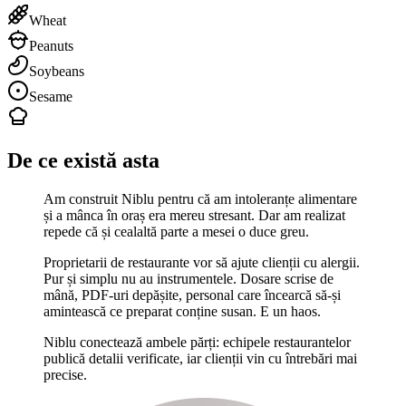
Wheat
Peanuts
Soybeans
Sesame
De ce există asta
Am construit Niblu pentru că am intoleranțe alimentare
și a mânca în oraș era mereu stresant. Dar am realizat
repede că și cealaltă parte a mesei o duce greu.
Proprietarii de restaurante vor să ajute clienții cu alergii.
Pur și simplu nu au instrumentele. Dosare scrise de
mână, PDF-uri depășite, personal care încearcă să-și
amintească ce preparat conține susan. E un haos.
Niblu conectează ambele părți: echipele restaurantelor
publică detalii verificate, iar clienții vin cu întrebări mai
precise.