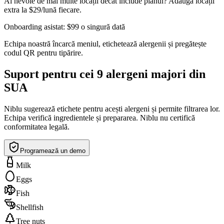
Ai nevoie de mai multe locații decât include planul? Adaugă locații
extra la $29/lună fiecare.
Onboarding asistat: $99 o singură dată
Echipa noastră încarcă meniul, etichetează alergenii și pregătește
codul QR pentru tipărire.
Suport pentru cei 9 alergeni majori din
SUA
Niblu sugerează etichete pentru acești alergeni și permite filtrarea lor.
Echipa verifică ingredientele și prepararea. Niblu nu certifică
conformitatea legală.
Programează un demo
Milk
Eggs
Fish
Shellfish
Tree nuts