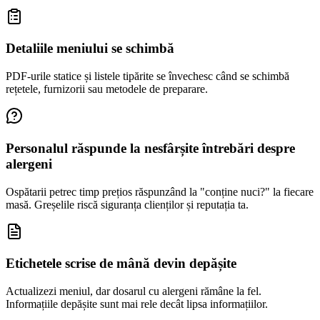
Detaliile meniului se schimbă
PDF-urile statice și listele tipărite se învechesc când se schimbă
rețetele, furnizorii sau metodele de preparare.
Personalul răspunde la nesfârșite întrebări despre
alergeni
Ospătarii petrec timp prețios răspunzând la "conține nuci?" la fiecare
masă. Greșelile riscă siguranța clienților și reputația ta.
Etichetele scrise de mână devin depășite
Actualizezi meniul, dar dosarul cu alergeni rămâne la fel.
Informațiile depășite sunt mai rele decât lipsa informațiilor.