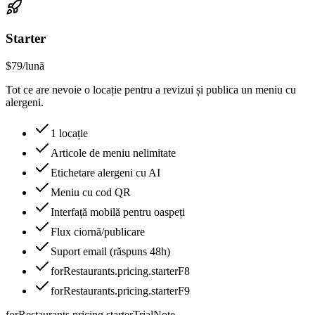
Starter
$79
/lună
Tot ce are nevoie o locație pentru a revizui și publica un meniu cu
alergeni.
1 locație
Articole de meniu nelimitate
Etichetare alergeni cu AI
Meniu cu cod QR
Interfață mobilă pentru oaspeți
Flux ciornă/publicare
Suport email (răspuns 48h)
forRestaurants.pricing.starterF8
forRestaurants.pricing.starterF9
forRestaurants.pricing.starterTrialNote